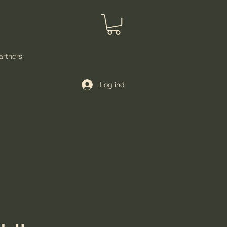
artners
Log ind