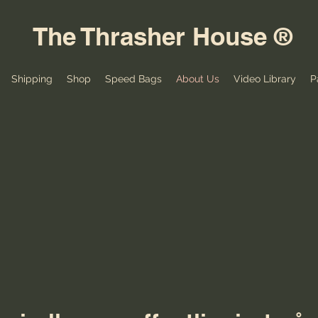
The Thrasher House ®
Shipping
Shop
Speed Bags
About Us
Video Library
P